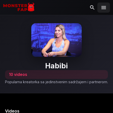
MONSTERFAP
SEARCH
Search
for:
Habibi
10 videos
Popularna kreatorka sa jedinstvenim sadržajem i partnerom.
Videos