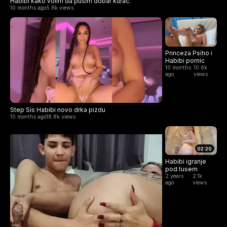
Habibi kako volim da pusim dobar kurac.
10 months ago
5.8k views
Princeza Psiho i
Habibi pornic
10 months
10.6k
ago
views
Step Sis Habibi novo drka pizdu
10 months ago
18.8k views
02:20
Habibi igranje
pod tusem
2 years
2.1k
ago
views