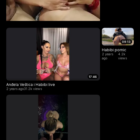
09:13
Habibi pornic
2 years
4.2k
ago
views
17:46
Anđela Veštica i Habibi live
2 years ago
31.2k views