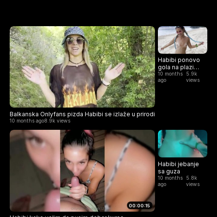
Habibi ponovo
gola na plazi
(Puket-Tajland)
10 months
5.9k
ago
views
Balkanska Onlyfans pizda Habibi se izlaže u prirodi
10 months ago
8.9k views
Habibi jebanje
sa guza
10 months
5.8k
ago
views
00:00:15