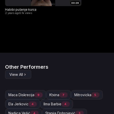
00:29
Habibi pušenje kurca
2 years ago
5.1k views
Other Performers
View All
Maca Diskrecija
Ktxina
Mitrovicka
9
7
5
Ela Jerkovic
Ilma Barbie
4
4
Nadjica Vešić
Stanija Dobrojević
4
3