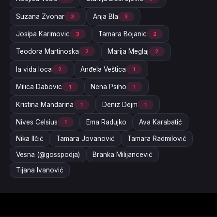
Suzana Zvonar
Anja Bla
3
3
Josipa Karimovic
Tamara Bojanic
3
2
Teodora Martinoska
Marija Meglaj
2
2
la vida loca
Anđela Veštica
2
1
Milica Dabovic
Nena Psiho
1
1
Kristina Mandarina
Deniz Dejm
1
1
Nives Celsius
Ema Radujko
Ava Karabatić
1
Nika Ilčić
Tamara Jovanović
Tamara Radmilović
Vesna (@gosspodja)
Branka Milijancević
Tijana Ivanović